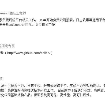
icsearch团队工程师
和到家负责后端平台相关工作。 15年开始负责公司搜索，日志收集等通用平
Elasticsearch团队，负责相关工作。
统研发专家
tp://www.github.com/childe/ )
师
，承担了搜索平台、日志平台、分布式跟踪平台、实验平台等架构设计。 
规模、高并发的消息推送技术研发工作。 目前致力于解决分布式，高并发
优化公司基础架构产品，保证系统高可靠、高性能、高可扩展性。