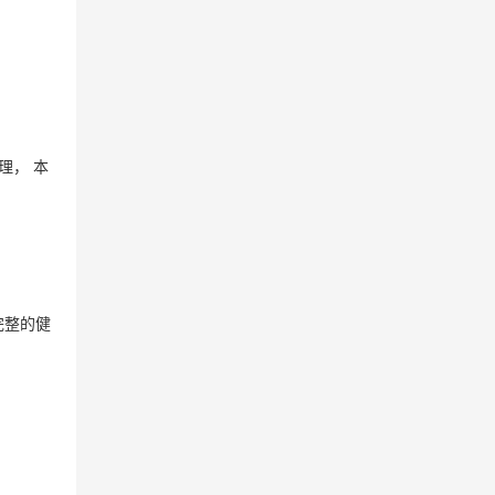
理， 本
完整的健