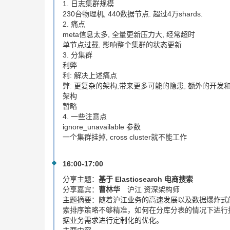
1. 日志集群规模
230台物理机, 440数据节点. 超过4万shards.
2. 痛点
meta信息太多, 全量更新压力大, 经常超时
单节点过载, 影响整个集群的状态更新
3. 分集群
利弊
利: 解决上述痛点
弊: 更复杂的架构,带来更多可能的隐患, 额外的开发
架构
暂略
4. 一些注意点
ignore_unavailable 参数
一个集群挂掉, cross cluster就不能工作
16:00-17:00
分享主题：
基于 Elasticsearch 电商搜索
分享嘉宾：
曹林华
沪江 资深架构师
主题摘要：
随着沪江业务的高速发展以及数据爆炸式
索排序策略不够精准，如何在分库分表的情况下进行搜索。
据业务需求进行定制化的优化。